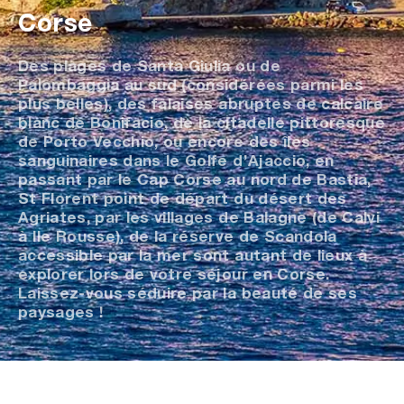
Corse
Des plages de Santa Giulia ou de
Palombaggia au sud (considérées parmi les
plus belles), des falaises abruptes de calcaire
blanc de Bonifacio, de la citadelle pittoresque
de Porto Vecchio, ou encore des îles
sanguinaires dans le Golfe d’Ajaccio, en
passant par le Cap Corse au nord de Bastia,
St Florent point de départ du désert des
Agriates, par les villages de Balagne (de Calvi
à Ile Rousse), de la réserve de Scandola
accessible par la mer sont autant de lieux à
explorer lors de votre séjour en Corse.
Laissez-vous séduire par la beauté de ses
paysages !