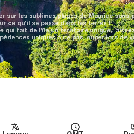
er sur les sublimes plages de Maurice sans 
ur ce qu’il se passe dans les terres !
 qui fait de l’île un territoire unique, laiss
xpériences uniques à ne pas louper lors de 