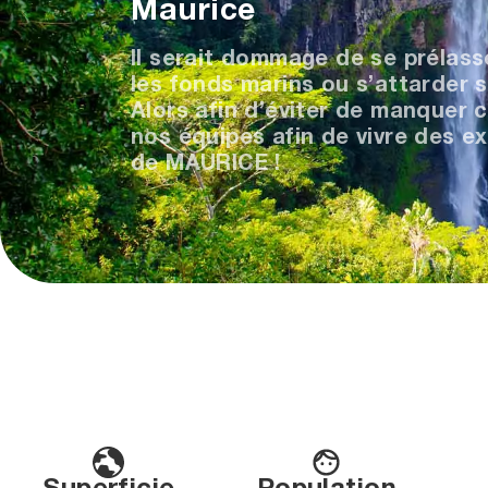
Maurice
Il serait dommage de se prélass
les fonds marins ou s’attarder s
Alors afin d’éviter de manquer ce
nos équipes afin de vivre des e
de MAURICE !