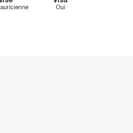
vise
Visa
auricienne
Oui