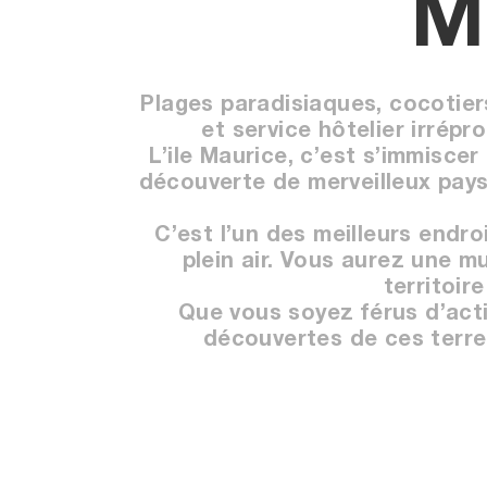
M
Plages paradisiaques, cocotier
et service hôtelier irrépro
L’ile Maurice, c’est s’immiscer
découverte de merveilleux paysa
C’est l’un des meilleurs endr
plein air. Vous aurez une mu
territoir
Que vous soyez férus d’act
découvertes de ces terres,