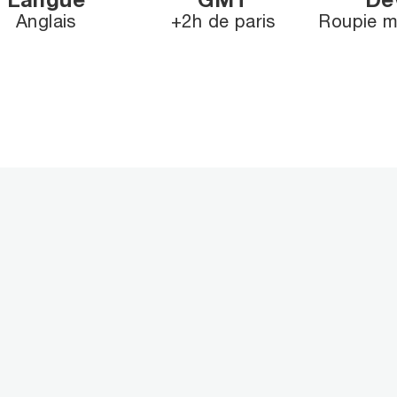
Langue
GMT
De
Anglais
+2h de paris
Roupie m