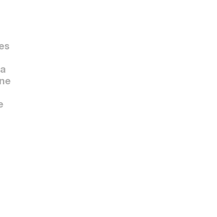
es
la
une
e