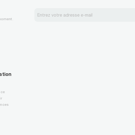
 moment.
ation
nce
ir
ences