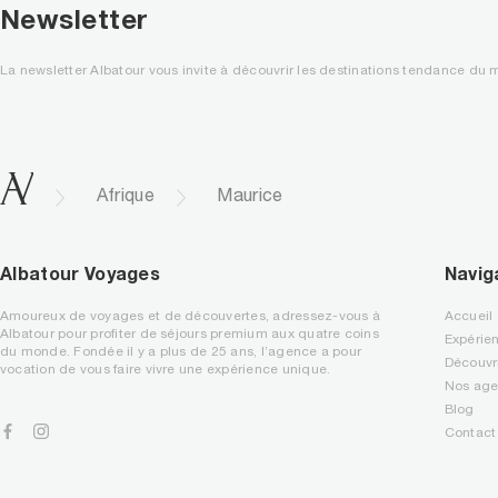
Newsletter
La newsletter Albatour vous invite à découvrir les destinations tendance du
.
Afrique
Maurice
Albatour Voyages
Navig
Amoureux de voyages et de découvertes, adressez-vous à
Accueil
Albatour pour profiter de séjours premium aux quatre coins
Expérie
du monde. Fondée il y a plus de 25 ans, l’agence a pour
Découvr
vocation de vous faire vivre une expérience unique.
Nos ag
Blog
Contact