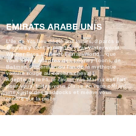
EMIRATS ARABE UNIS
L’ile de Yas lieu dédié aux loisirs, 3 parcs à
thèmes y sont implantés : Yas Waterworld,
Warner Bros World et Ferrari World… que
vous soyez adeptes des Looney Toons, de
Batman, Superman ou fan de la mythique
voiture rouge au célèbre cheval !
Adepte de la F1, le circuit Yas Marina est fait
pour vous, faites-vous plaisir en vous offrant
une visite des paddocks et même vous
rendre sur la piste