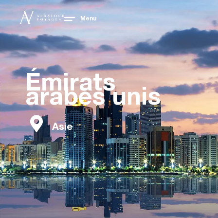
Menu
Émirats
arabes unis
Asie