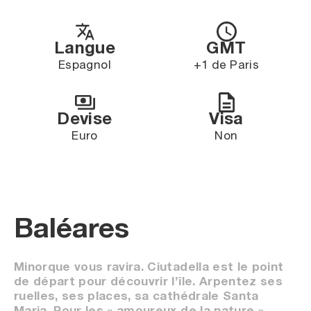
Langue
GMT
Espagnol
+1 de Paris
Devise
Visa
Euro
Non
Baléares
Minorque vous ravira. Ciutadella est le point
de départ pour découvrir l’île. Arpentez ses
ruelles, ses places, sa cathédrale Santa