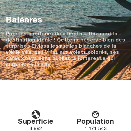
Baléares
Pour les amateurs de « fiesta », Ibiza est la
destination idéale ! Cette île réserve bien des
surprises Eivissa les ruelles blanches de la
vieille ville, ses villas aux volets colorés, ses
cafés cosys sans oublier la forteresse qui
surplombe la ville.
Superficie
Population
4 992
1 171 543