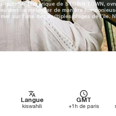
x-quartier historique de STOWN TOWN, ovni 
 peuvent se mélanger de manière harmonieus
er sur l’une des multiples plages de l’île. N
Langue
GMT
kiswahili
+1h de paris