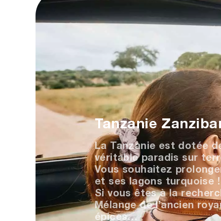
Tanzanie Zanziba
La Tanzanie est dotée d
véritable paradis sur ter
Vous souhaitez prolonger
et ses lagons turquoise !
Si vous êtes à la recherc
Mélange de l’ancien roya
épices…