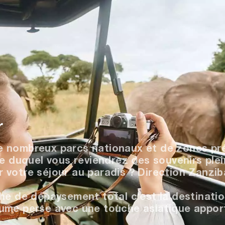
r
e nombreux parcs nationaux et de zones pré
re duquel vous reviendrez des souvenirs plein
 votre séjour au paradis ? Direction Zanzi
he de dépaysement total c’est la destinatio
ume perse avec une touche asiatique apport