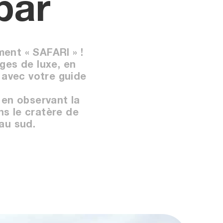
bar
ent « SAFARI » !
dges de luxe, en
f avec votre guide
 en observant la
ns le cratère de
au sud.