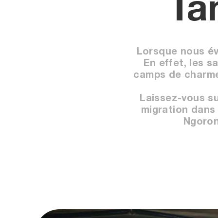
Ta
Lorsque nous év
En effet, les s
camps de charme, 
Laissez-vous su
migration dans 
Ngoron