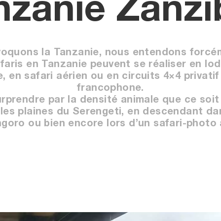
nzanie Zanzi
oquons la Tanzanie, nous entendons forcém
afaris en Tanzanie peuvent se réaliser en lo
en safari aérien ou en circuits 4×4 privati
francophone.
rprendre par la densité animale que ce soit
les plaines du Serengeti, en descendant da
goro ou bien encore lors d’un safari-photo 