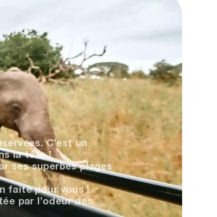
servées. C’est un
s la tête !
bar ses superbes plages
n faite pour vous !
ée par l’odeur des