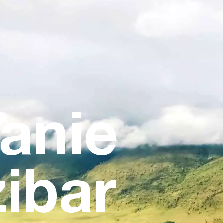
anie
ibar