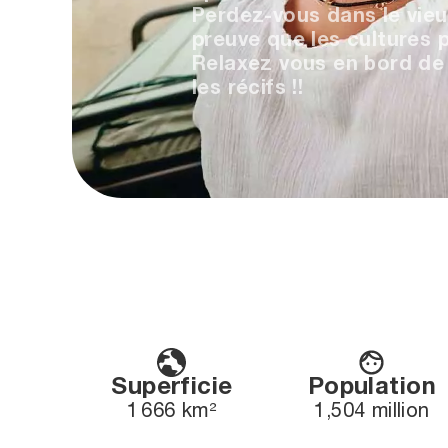
Perdez-vous dans le vieu
preuve que les cultures
Relaxez vous en bord de m
les récifs !!
Superficie
Population
1 666 km²
1,504 million