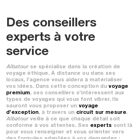
Des conseillers
experts à votre
service
Albatour
se spécialise dans la création de
voyage éthique. À distance ou dans ses
locaux, l’agence vous aidera à matérialiser
vos idées. Dans cette conception du
voyage
premium
, ses conseillers s’intéressent aux
types de voyages qui vous font vibrer. Ils
sauront vous proposer un
voyage
d’exception
, à travers un
circuit sur mesure
.
Albatour
veille à ce que chaque détail soit
conforme à vos attentes. Ses
experts
sont là
pour vous renseigner et vous orienter vers
des formules adaptées à vos demandes :